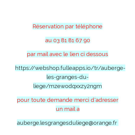
Réservation par téléphone
au 03 81 81 67 90
par mail avec le lien ci dessous
https://webshop.fulleapps.io/tr/auberge-
les-granges-du-
liege/mzewodqxxzy2ngm
pour toute demande merci d'adresser
un mail a
auberge.lesgrangesduliege@orange.fr